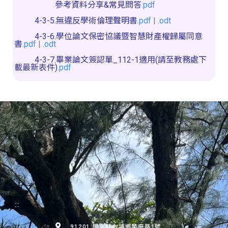
參考資料分享&常見問答
.pdf
4-3-5.無違反學術倫理聲明書
.pdf
|
.odt
4-3-6.學位論文保密協議暨智慧財產權歸屬同意
書
.pdf
|
.odt
4-3-7.畢業論文簽認單_112-1適用(請至教務處下
載最新表件)
.pdf
:::
91201 屏東縣內埔鄉學府路1號