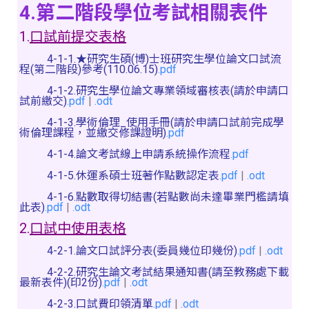
4.
第二階段學位考試相關表件
1.
口試前提交表格
4-1-1.★研究生碩(博)士班研究生學位論文口試流
程(第二階段)參考(110.06.15)
.pdf
4-1-2.研究生學位論文專業領域審核表(請於申請口
試前繳交)
.pdf
|
.odt
4-1-3.學術倫理_使用手冊(請於申請口試前完成學
術倫理課程，並繳交修課證明)
.pdf
4-1-4.論文考試線上申請系統操作流程
.pdf
4-1-5.休運系碩士班著作點數認定表
.pdf
|
.odt
4-1-6.點數取得切結書(若點數尚未達畢業門檻請填
此表)
.pdf
|
.odt
2.
口試中使用表格
4-2-1.論文口試評分表(委員幾位印幾份)
.pdf
|
.odt
4-2-2.研究生論文考試結果通知書(請至教務處下載
最新表件)(印2份)
.pdf
|
.odt
4-2-3.口試費印領清單
.pdf
|
.odt