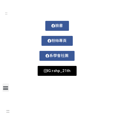
:::
臉書
粉絲專頁
系學會社團
IG:rshp_21th
首頁
網站導覽
最新消息
招生資訊
系所成員
活動剪影
論文著作
課程規劃
系所資訊
檔案下載
115-1課表
:::