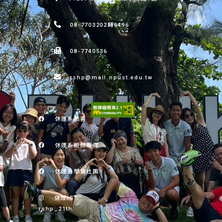
08-7703202轉6496
08-7740536
rshp@mail.npust.edu.tw
休運系臉書
休運系粉絲專頁
休運系學會社團
休運IG：
rshp_21th