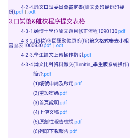
4-2-4.論文口試委員會審定書(論文要印幾份印幾
份)
.pdf
|
.odt
3.
口試後&離校程序提交表格
4-3-1.碩博士學位論文題目修正流程1090130
.pdf
4-3-2.(初稿)休閒運動健康系(所)論文格式審查小組
審查表1000830
.pdf
|
.odt
4-2-3.學生論文上傳操作指引
.pdf
4-3-4.論文比對資料繳交(Turnitin_學生版系統操作)
簡介
.pdf
(1)帳號申請及啟用
.pdf
(2)重設密碼
.pdf
(3)首頁說明
.pdf
(4)上傳文稿
.pdf
(5)原創性報告檢視
.pdf
(6)列印下載報告
.pdf