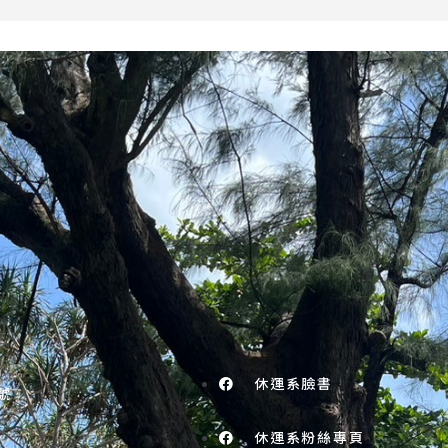
休運系臉書
號
休運系粉絲專頁