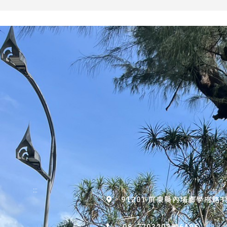
:::
91201 屏東縣內埔鄉學府路1
08-7703202轉6496