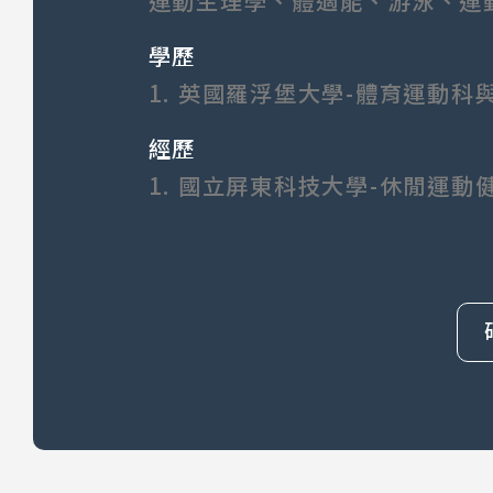
運動生理學、體適能、游泳、運
學歷
1.
英國羅浮堡大學-體育運動
經歷
1.
國立屏東科技大學-休閒運