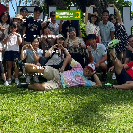
休運系臉書
休運系粉絲專頁
休運系學會社團
休運IG：
rshp_21th