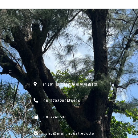
:::
91201 屏東縣內埔鄉學府路1號
08-7703202轉6496
08-7740536
rshp@mail.npust.edu.tw