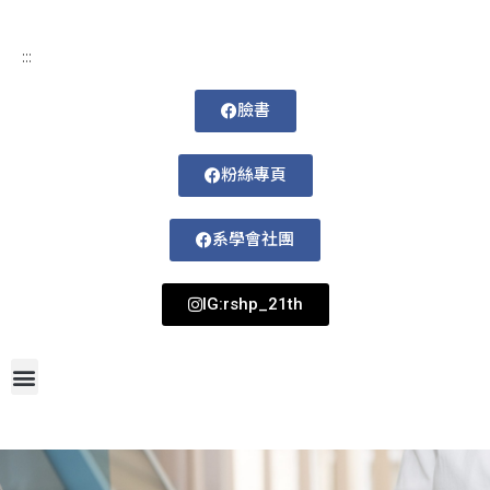
:::
臉書
粉絲專頁
系學會社團
IG:rshp_21th
首頁
網站導覽
最新消息
招生資訊
系所成員
活動剪影
論文著作
課程規劃
系所資訊
檔案下載
115-1課表