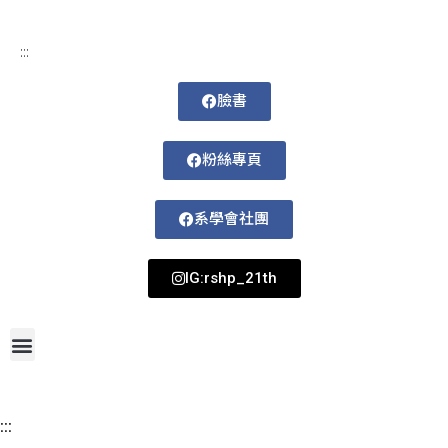
:::
臉書
粉絲專頁
系學會社團
IG:rshp_21th
首頁
網站導覽
最新消息
招生資訊
系所成員
活動剪影
論文著作
課程規劃
系所資訊
檔案下載
115-1課表
:::