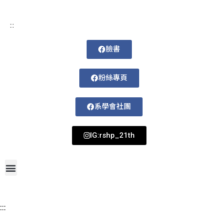
:::
臉書
粉絲專頁
系學會社團
IG:rshp_21th
首頁
網站導覽
最新消息
招生資訊
系所成員
活動剪影
論文著作
課程規劃
系所資訊
檔案下載
115-1課表
:::