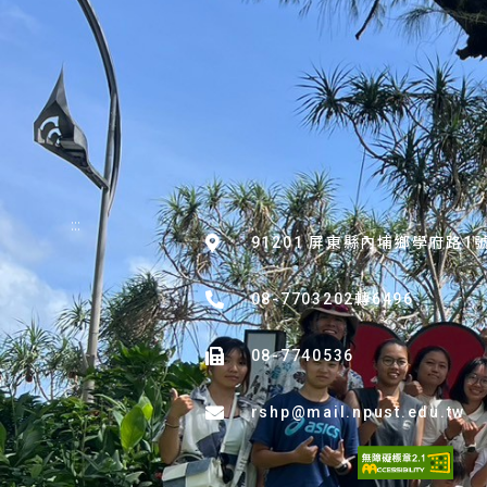
:::
91201 屏東縣內埔鄉學府路1
08-7703202轉6496
08-7740536
rshp@mail.npust.edu.tw