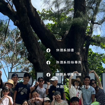
休運系臉書
號
休運系粉絲專頁
休運系學會社團
休運IG：rshp_21th