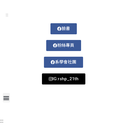
:::
臉書
粉絲專頁
系學會社團
IG:rshp_21th
首頁
網站導覽
最新消息
招生資訊
系所成員
活動剪影
論文著作
課程規劃
系所資訊
檔案下載
115-1課表
:::