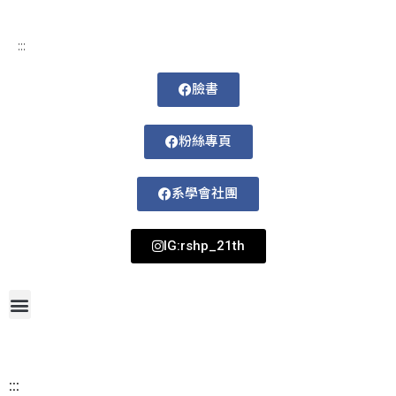
:::
臉書
粉絲專頁
系學會社團
IG:rshp_21th
首頁
網站導覽
最新消息
招生資訊
系所成員
活動剪影
論文著作
課程規劃
系所資訊
檔案下載
115-1課表
:::