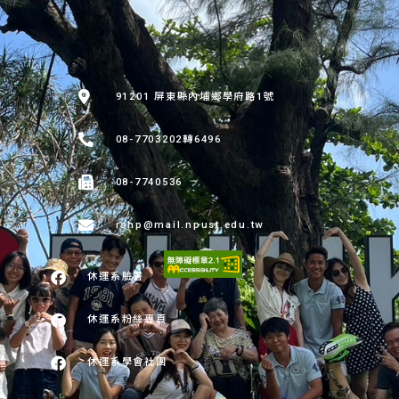
:::
91201 屏東縣內埔鄉學府路1號
08-7703202轉6496
08-7740536
rshp@mail.npust.edu.tw
休運系臉書
休運系粉絲專頁
休運系學會社團