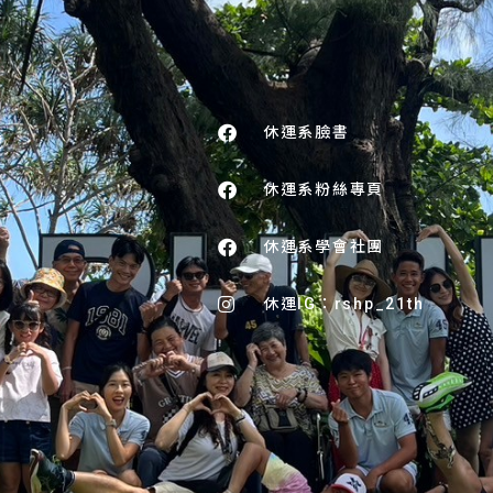
休運系臉書
號
休運系粉絲專頁
休運系學會社團
休運IG：rshp_21th