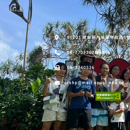
:::
91201 屏東縣內埔鄉學府路1
08-7703202轉6496
08-7740536
rshp@mail.npust.edu.tw