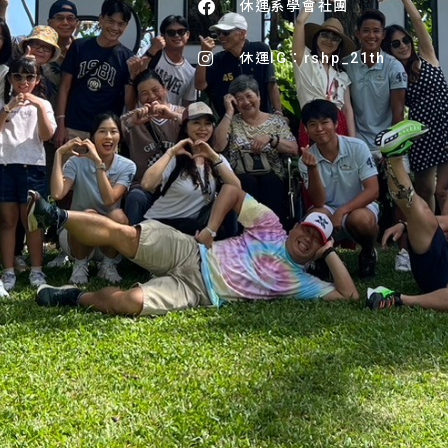
休運系學會社團
休運IG：rshp_21th