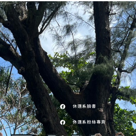
休運系臉書
號
休運系粉絲專頁