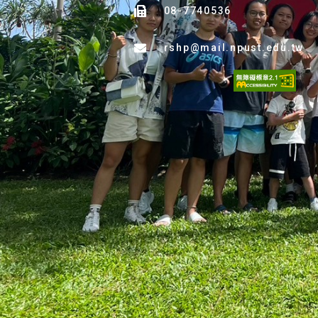
08-7740536
rshp@mail.npust.edu.tw