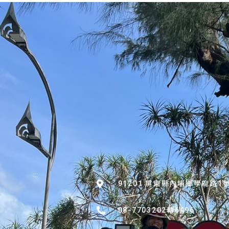
:::
91201 屏東縣內埔鄉學府路1
08-7703202轉6496