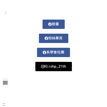
:::
臉書
粉絲專頁
系學會社團
IG:rshp_21th
首頁
網站導覽
最新消息
招生資訊
系所成員
活動剪影
論文著作
課程規劃
系所資訊
檔案下載
115-1課表
:::