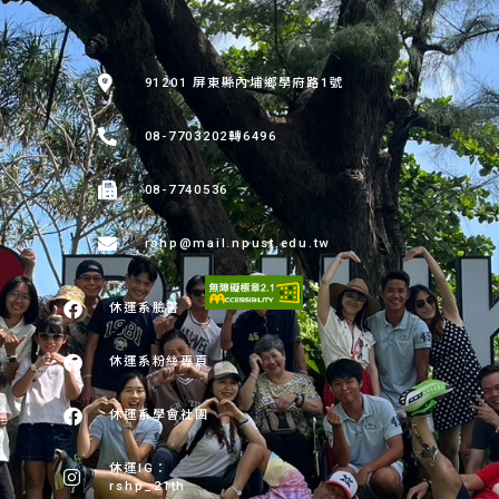
:::
91201 屏東縣內埔鄉學府路1號
08-7703202轉6496
08-7740536
rshp@mail.npust.edu.tw
休運系臉書
休運系粉絲專頁
休運系學會社團
休運IG：
rshp_21th