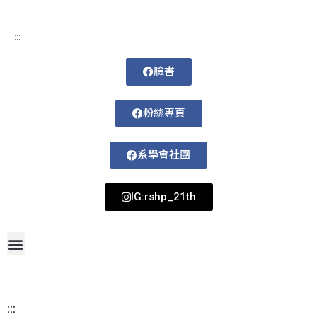
:::
臉書
粉絲專頁
系學會社團
IG:rshp_21th
首頁
網站導覽
最新消息
招生資訊
系所成員
活動剪影
論文著作
課程規劃
系所資訊
檔案下載
115-1課表
:::