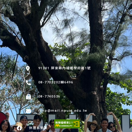
:::
91201 屏東縣內埔鄉學府路1號
08-7703202轉6496
08-7740536
rshp@mail.npust.edu.tw
休運系臉書