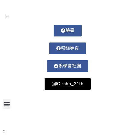
:::
臉書
粉絲專頁
系學會社團
IG:rshp_21th
首頁
網站導覽
最新消息
招生資訊
系所成員
活動剪影
論文著作
課程規劃
系所資訊
檔案下載
115-1課表
:::