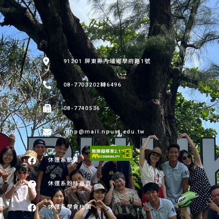
:::
91201 屏東縣內埔鄉學府路1號
08-7703202轉6496
08-7740536
rshp@mail.npust.edu.tw
休運系臉書
休運系粉絲專頁
休運系學會社團