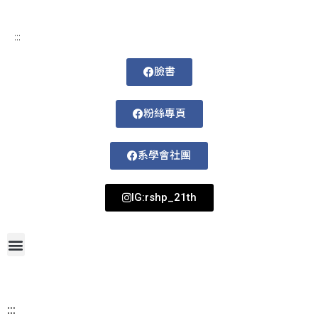
:::
臉書
粉絲專頁
系學會社團
IG:rshp_21th
首頁
網站導覽
最新消息
招生資訊
系所成員
活動剪影
論文著作
課程規劃
系所資訊
檔案下載
115-1課表
:::