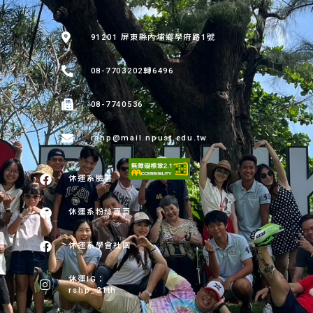
:::
91201 屏東縣內埔鄉學府路1號
08-7703202轉6496
08-7740536
rshp@mail.npust.edu.tw
休運系臉書
休運系粉絲專頁
休運系學會社團
休運IG：
rshp_21th