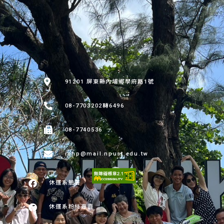
:::
91201 屏東縣內埔鄉學府路1號
08-7703202轉6496
08-7740536
rshp@mail.npust.edu.tw
休運系臉書
休運系粉絲專頁