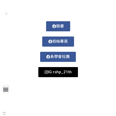
:::
臉書
粉絲專頁
系學會社團
IG:rshp_21th
首頁
網站導覽
最新消息
招生資訊
系所成員
活動剪影
論文著作
課程規劃
系所資訊
檔案下載
115-1課表
:::