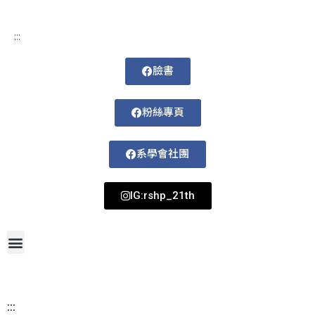
:::
臉書
粉絲專頁
系學會社團
IG:rshp_21th
首頁
網站導覽
最新消息
招生資訊
系所成員
活動剪影
論文著作
課程規劃
系所資訊
檔案下載
115-1課表
:::