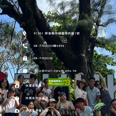
:::
91201 屏東縣內埔鄉學府路1號
08-7703202轉6496
08-7740536
rshp@mail.npust.edu.tw
休運系臉書
休運系粉絲專頁
休運系學會社團