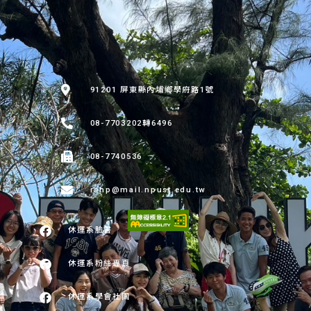
:::
91201 屏東縣內埔鄉學府路1號
08-7703202轉6496
08-7740536
rshp@mail.npust.edu.tw
休運系臉書
休運系粉絲專頁
休運系學會社團