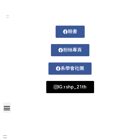
:::
臉書
粉絲專頁
系學會社團
IG:rshp_21th
首頁
網站導覽
最新消息
招生資訊
系所成員
活動剪影
論文著作
課程規劃
系所資訊
檔案下載
115-1課表
:::