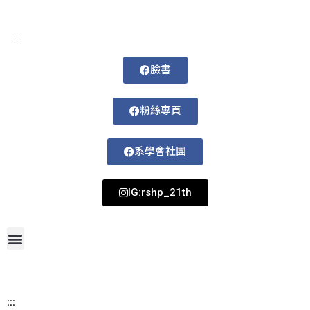
:::
臉書
粉絲專頁
系學會社團
IG:rshp_21th
首頁
網站導覽
最新消息
招生資訊
系所成員
活動剪影
論文著作
課程規劃
系所資訊
檔案下載
115-1課表
:::