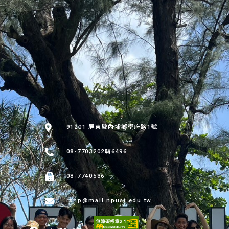
:::
91201 屏東縣內埔鄉學府路1號
08-7703202轉6496
08-7740536
rshp@mail.npust.edu.tw