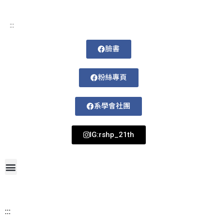
:::
臉書
粉絲專頁
系學會社團
IG:rshp_21th
首頁
網站導覽
最新消息
招生資訊
系所成員
活動剪影
論文著作
課程規劃
系所資訊
檔案下載
115-1課表
:::