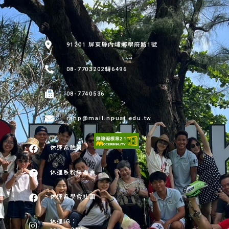
:::
91201 屏東縣內埔鄉學府路1號
08-7703202轉6496
08-7740536
rshp@mail.npust.edu.tw
休運系臉書
休運系粉絲專頁
休運系學會社團
休運IG：