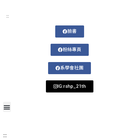
:::
臉書
粉絲專頁
系學會社團
IG:rshp_21th
首頁
網站導覽
最新消息
招生資訊
系所成員
活動剪影
論文著作
課程規劃
系所資訊
檔案下載
115-1課表
:::