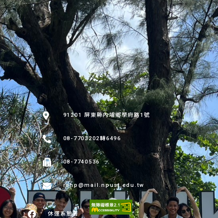
:::
91201 屏東縣內埔鄉學府路1號
08-7703202轉6496
08-7740536
rshp@mail.npust.edu.tw
休運系臉書