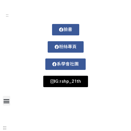
:::
臉書
粉絲專頁
系學會社團
IG:rshp_21th
首頁
網站導覽
最新消息
招生資訊
系所成員
活動剪影
論文著作
課程規劃
系所資訊
檔案下載
115-1課表
:::