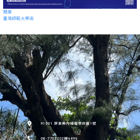
簡章
臺灣師範大學函
:::
91201 屏東縣內埔鄉學府路1號
08-7703202轉6496