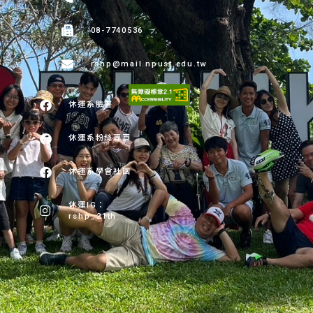
08-7740536
rshp@mail.npust.edu.tw
休運系臉書
休運系粉絲專頁
休運系學會社團
休運IG：
rshp_21th