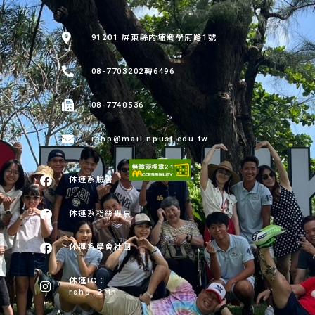
:::
91201 屏東縣內埔鄉學府路1號
08-7703202轉6496
08-7740536
rshp@mail.npust.edu.tw
休運系臉書
休運系粉絲專頁
休運系學會社團
休運IG：
rshp_21th