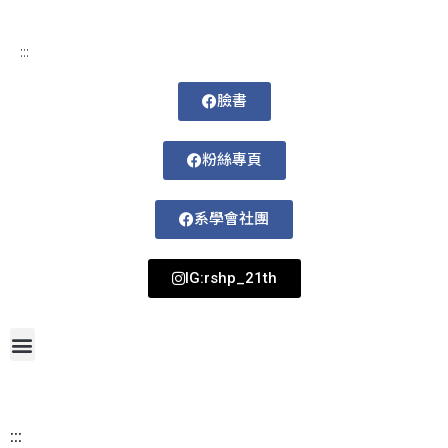
:::
臉書
粉絲專頁
系學會社團
IG:rshp_21th
首頁
網站導覽
最新消息
招生資訊
系所成員
活動剪影
論文著作
課程規劃
系所資訊
檔案下載
115-1課表
:::