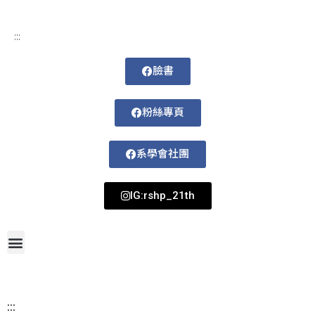
:::
臉書
粉絲專頁
系學會社團
IG:rshp_21th
首頁
網站導覽
最新消息
招生資訊
系所成員
活動剪影
論文著作
課程規劃
系所資訊
檔案下載
115-1課表
:::