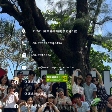
:::
91201 屏東縣內埔鄉學府路1號
08-7703202轉6496
08-7740536
rshp@mail.npust.edu.tw
休運系臉書
休運系粉絲專頁
休運系學會社團